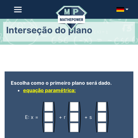
Interseção do plano
Escolha como o primeiro plano será dado.
equação paramétrica:
E: x =
+ r
+ s