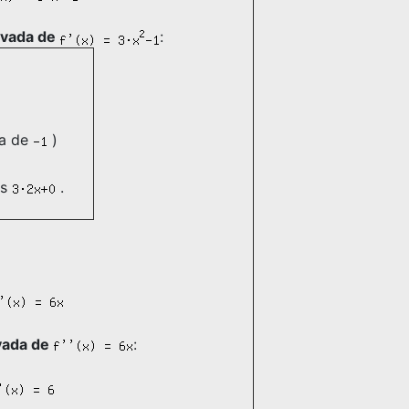
ivada de
:
da de
)
s
.
ivada de
: