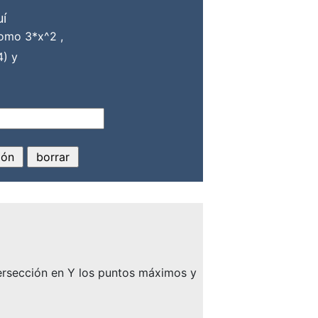
uí
mo 3*x^2 ,
) y
tersección en Y los puntos máximos y