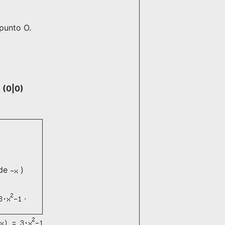
punto O.
 (0|0)
 de
)
.