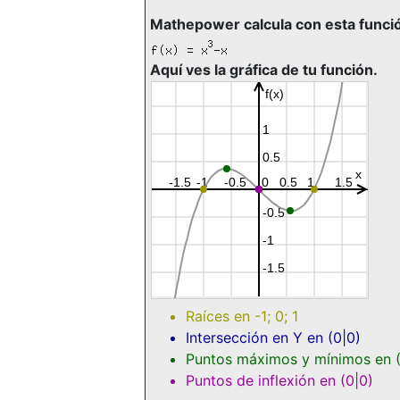
Mathepower calcula con esta funci
Aquí ves la gráfica de tu función.
Raíces en
-1
;
0
;
1
Intersección en Y en
(0|0)
Puntos máximos y mínimos en
Puntos de inflexión en
(0|0)