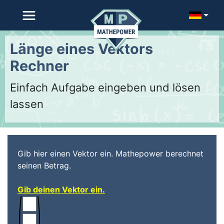
Länge eines Vektors
Rechner
Einfach Aufgabe eingeben und lösen
lassen
Gib hier einen Vektor ein. Mathepower berechnet
seinen Betrag.
Gib deinen Vektor ein.