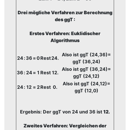
Drei mögliche Verfahren zur Berechnung
des ggT :
Erstes Verfahren: Euklidischer
Algorithmus
Also ist ggT (24,36)=
24
:
36
=
0
Rest
24.
ggT (36,24)
Also ist ggT (36,24)=
36
:
24
=
1
Rest
12.
ggT (24,12)
Also ist ggT (24,12)=
24
:
12
=
2
Rest
0.
ggT (12,0)
Ergebnis: Der ggT von 24 und 36 ist
12.
Zweites Verfahren: Vergleichen der