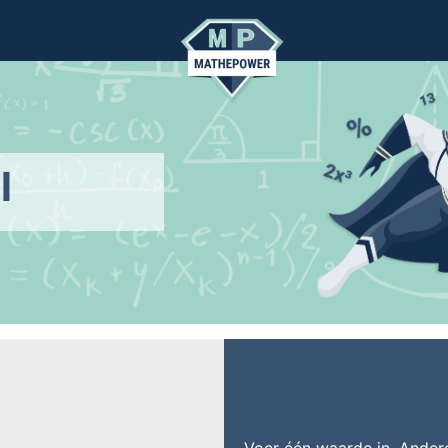
l
Voer één waarde in. Ande